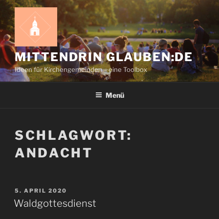
Zum
Inhalt
springen
MITTENDRIN GLAUBEN:DE
Ideen für Kirchengemeinden – eine Toolbox
Menü
SCHLAGWORT:
ANDACHT
VERÖFFENTLICHT
5. APRIL 2020
AM
Waldgottesdienst