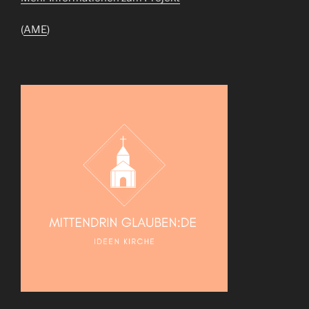
(
AME
)