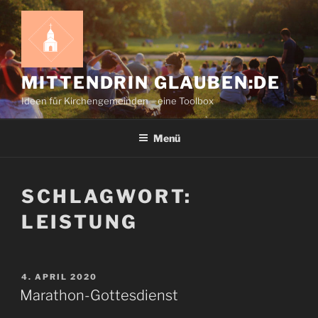
Zum
Inhalt
springen
MITTENDRIN GLAUBEN:DE
Ideen für Kirchengemeinden – eine Toolbox
Menü
SCHLAGWORT:
LEISTUNG
VERÖFFENTLICHT
4. APRIL 2020
AM
Marathon-Gottesdienst