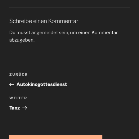
Schreibe einen Kommentar
Du musst
angemeldet
sein, um einen Kommentar
abzugeben.
Beitragsnavigation
Vorheriger
ZURÜCK
Beitrag
Autokinogottesdienst
Nächster
WEITER
Beitrag
Tanz