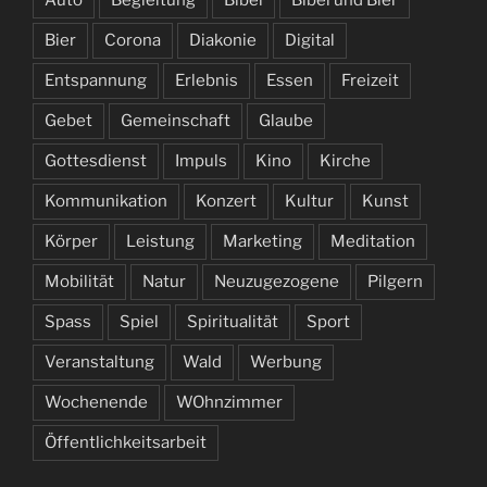
Auto
Begleitung
Bibel
Bibel und Bier
Bier
Corona
Diakonie
Digital
Entspannung
Erlebnis
Essen
Freizeit
Gebet
Gemeinschaft
Glaube
Gottesdienst
Impuls
Kino
Kirche
Kommunikation
Konzert
Kultur
Kunst
Körper
Leistung
Marketing
Meditation
Mobilität
Natur
Neuzugezogene
Pilgern
Spass
Spiel
Spiritualität
Sport
Veranstaltung
Wald
Werbung
Wochenende
WOhnzimmer
Öffentlichkeitsarbeit