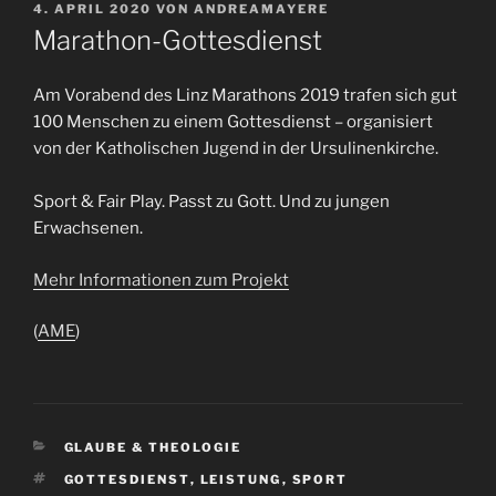
VERÖFFENTLICHT
4. APRIL 2020
VON
ANDREAMAYERE
AM
Marathon-Gottesdienst
Am Vorabend des Linz Marathons 2019 trafen sich gut
100 Menschen zu einem Gottesdienst – organisiert
von der Katholischen Jugend in der Ursulinenkirche.
Sport & Fair Play. Passt zu Gott. Und zu jungen
Erwachsenen.
Mehr Informationen zum Projekt
(
AME
)
KATEGORIEN
GLAUBE & THEOLOGIE
SCHLAGWÖRTER
GOTTESDIENST
,
LEISTUNG
,
SPORT